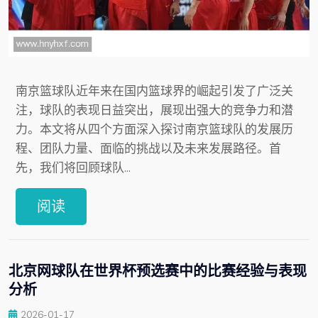
南京篮球队近年来在国内篮球界的崛起引发了广泛关
注，球队的表现日益突出，展现出强大的竞争力和潜
力。本文将从四个方面深入探讨南京篮球队的发展历
程、团队力量、面临的挑战以及未来发展路径。首
先，我们将回顾球队...
阅读
北京网球队在世界杯预选赛中的比赛经验与表现
分析
2026-01-17