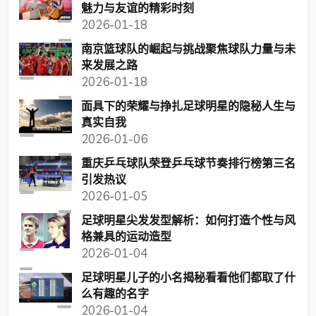
魅力与友谊的精彩时刻
2026-01-18
南京篮球队的崛起与挑战聚焦球队力量与未
来发展之路
2026-01-18
面具下的荣耀与挣扎足球明星的隐秘人生与
真实自我
2026-01-06
重庆乒乓球队荣登乒乓球节奏排行榜第三名
引发热议
2026-01-05
足球明星尖发发型解析：如何打造个性与风
格兼具的运动造型
2026-01-04
足球明星儿子的小名揭秘看看他们都取了什
么有趣的名字
2026-01-04