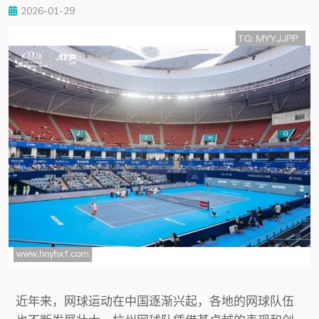
2026-01-29
近年来，网球运动在中国逐渐兴起，各地的网球队伍