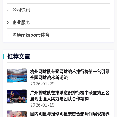
公司快讯
企业服务
沟通
mksport体育
推荐文章
杭州网球队荣登网球战术排行榜第一名引领
全国网球战术新潮流
2026-01-29
广州排球队在排球意识排行榜中荣登第五名
展现出强大实力与团队合作精神
2026-01-19
国内明星与足球明星亲密合影瞬间展现跨界