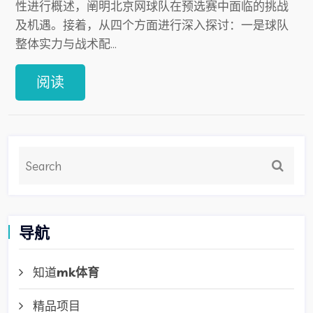
性进行概述，阐明北京网球队在预选赛中面临的挑战
及机遇。接着，从四个方面进行深入探讨：一是球队
整体实力与战术配...
阅读
导航
知道
mk体育
精品项目